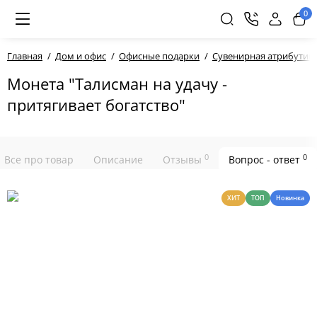
0
Главная
Дом и офис
Офисные подарки
Сувенирная атрибутика
Монета "Талисман на удачу -
притягивает богатство"
0
0
Все про товар
Описание
Отзывы
Вопрос - ответ
ХИТ
ТОП
Новинка