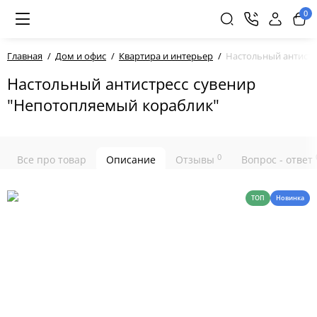
0
Главная
Дом и офис
Квартира и интерьер
Настольный антистр
Настольный антистресс сувенир
"Непотопляемый кораблик"
0
Все про товар
Описание
Отзывы
Вопрос - ответ
ТОП
Новинка