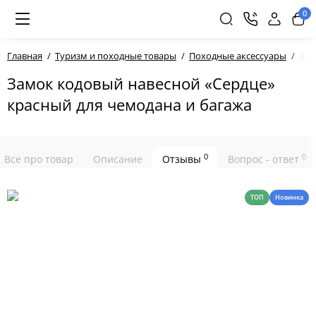
0
Главная
Туризм и походные товары
Походные аксессуары
Зам
Замок кодовый навесной «Сердце»
красный для чемодана и багажа
0
0
Все про товар
Описание
Отзывы
Вопрос - ответ
ТОП
Новинка