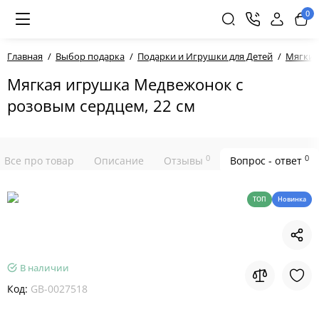
0
Главная
Выбор подарка
Подарки и Игрушки для Детей
Мягкие
Мягкая игрушка Медвежонок с
розовым сердцем, 22 см
0
0
Все про товар
Описание
Отзывы
Вопрос - ответ
ТОП
Новинка
В наличии
Код:
GB-0027518