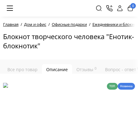
0
Главная
Дом и офис
Офисные подарки
Ежедневники и блокно
Блокнот творческого человека "Енотик-
блокнотик"
0
Все про товар
Описание
Отзывы
Вопрос - ответ
ТОП
Новинка