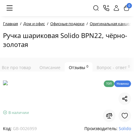
0
Главная
Дом и офис
Офисные подарки
Оригинальная канцеля
Ручка шариковая Solido BPN22, чёрно-
золотая
0
0
Все про товар
Описание
Отзывы
Вопрос - ответ
ТОП
Новинка
В наличии
Код:
GB-0026959
Производитель:
Solido