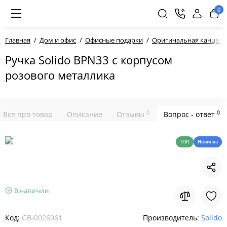
0
Главная
Дом и офис
Офисные подарки
Оригинальная канцеля
Ручка Solido BPN33 с корпусом
розового металлика
0
0
Все про товар
Описание
Отзывы
Вопрос - ответ
ТОП
Новинка
В наличии
Код:
GB-0026961
Производитель:
Solido