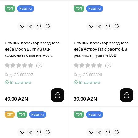
ТОП
Новинка
ТОП
Новинка
Ночник-проектор звездного
Ночник-проектор звездного
неба Moon Bunny Заяц-
неба Астронавт с ракетой, 8
космонавт с магнитной
режимов, пульт и USB
головой и пультом
Код: GB-003397
Код: GB-003396
В наличии
В наличии
49.00 AZN
39.00 AZN
ХИТ
ТОП
Новинка
ТОП
Новинка