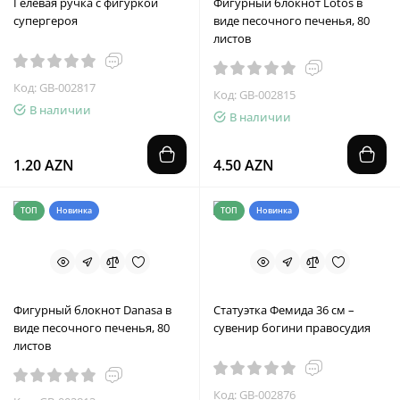
Гелевая ручка с фигуркой
Фигурный блокнот Lotos в
супергероя
виде песочного печенья, 80
листов
Код: GB-002817
Код: GB-002815
В наличии
В наличии
1.20 AZN
4.50 AZN
ТОП
Новинка
ТОП
Новинка
Фигурный блокнот Danasa в
Статуэтка Фемида 36 см –
виде песочного печенья, 80
сувенир богини правосудия
листов
Код: GB-002876