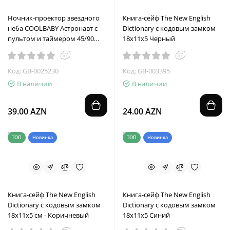
Ночник-проектор звездного
Книга-сейф The New English
неба COOLBABY Астронавт с
Dictionary с кодовым замком
пультом и таймером 45/90
18х11х5 Черный
минут
Код: GB-0025230
Код: GB-003395
В наличии
В наличии
39.00 AZN
24.00 AZN
ТОП
Новинка
ТОП
Новинка
Книга-сейф The New English
Книга-сейф The New English
Dictionary с кодовым замком
Dictionary с кодовым замком
18х11х5 см - Коричневый
18х11х5 Синий