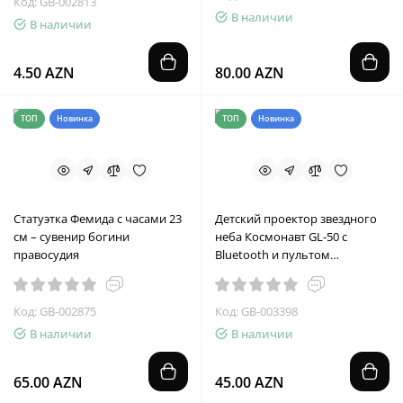
Код: GB-002813
В наличии
В наличии
4.50 AZN
80.00 AZN
ТОП
Новинка
ТОП
Новинка
Статуэтка Фемида с часами 23
Детский проектор звездного
см – сувенир богини
неба Космонавт GL-50 с
правосудия
Bluetooth и пультом
управления
Код: GB-002875
Код: GB-003398
В наличии
В наличии
65.00 AZN
45.00 AZN