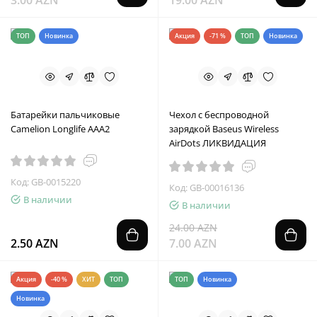
3.00 AZN
19.00 AZN
ТОП
Новинка
Акция
-71 %
ТОП
Новинка
Батарейки пальчиковые
Чехол с беспроводной
Camelion Longlife AAA2
зарядкой Baseus Wireless
AirDots ЛИКВИДАЦИЯ
Код: GB-0015220
Код: GB-00016136
В наличии
В наличии
24.00 AZN
2.50 AZN
7.00 AZN
Акция
-40 %
ХИТ
ТОП
ТОП
Новинка
Новинка