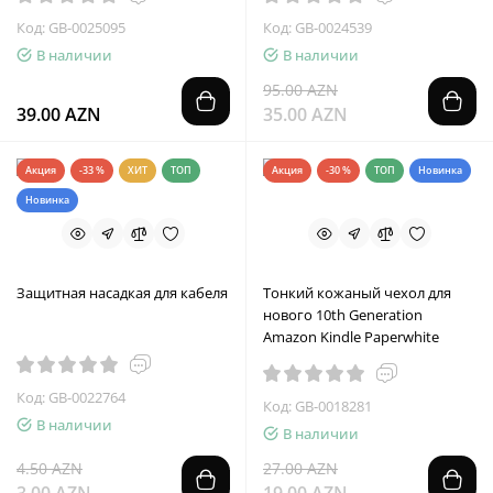
Код: GB-0025095
Код: GB-0024539
В наличии
В наличии
95.00 AZN
39.00 AZN
35.00 AZN
Акция
-33 %
ХИТ
ТОП
Акция
-30 %
ТОП
Новинка
Новинка
Защитная насадкая для кабеля
Тонкий кожаный чехол для
нового 10th Generation
Amazon Kindle Paperwhite
Код: GB-0022764
Код: GB-0018281
В наличии
В наличии
4.50 AZN
27.00 AZN