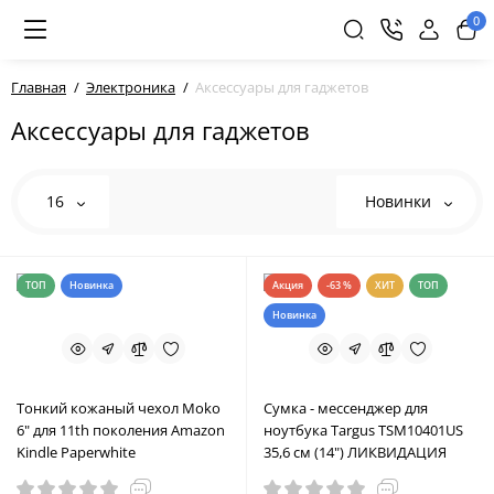
0
Главная
Электроника
Аксессуары для гаджетов
Аксессуары для гаджетов
16
Новинки
ТОП
Новинка
Акция
-63 %
ХИТ
ТОП
Новинка
Тонкий кожаный чехол Moko
Сумка - мессенджер для
6" для 11th поколения Amazon
ноутбука Targus TSM10401US
Kindle Paperwhite
35,6 см (14") ЛИКВИДАЦИЯ