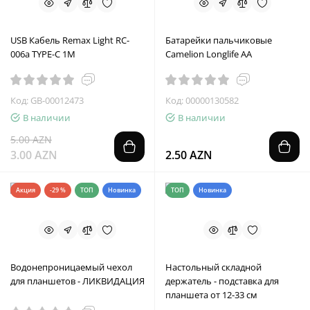
USB Кабель Remax Light RC-
Батарейки пальчиковые
006a TYPE-C 1M
Camelion Longlife AA
Код: GB-00012473
Код: 00000130582
В наличии
В наличии
5.00 AZN
3.00 AZN
2.50 AZN
Акция
-29 %
ТОП
Новинка
ТОП
Новинка
Водонепроницаемый чехол
Настольный складной
для планшетов - ЛИКВИДАЦИЯ
держатель - подставка для
планшета от 12-33 см