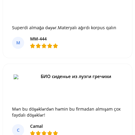
Superdi almağa dəyər.Materyalı ağırdı korpus qalın
MM-444
M
БИО сиденье из лузги гречихи
Mən bu döşəklərdən həmin bu firmadan almışam çox
faydalı döşəklər!
Camal
C