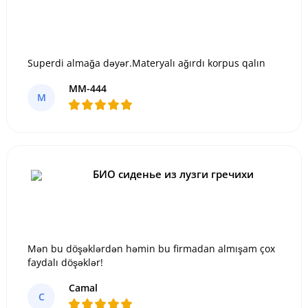
Superdi almağa dəyər.Materyalı ağırdı korpus qalın
MM-444
M
БИО сиденье из лузги гречихи
Mən bu döşəklərdən həmin bu firmadan almışam çox
faydalı döşəklər!
Camal
C