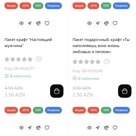
Акция
-22 %
ТОП
Новинка
Акция
-29 %
ТОП
Новинка
Пакет крафт "Настоящий
Пакет подарочный, крафт «Ты
мужчина"
наполняешь мою жизнь
любовью и теплом»
Код: GB-0026271
Код: GB-0026249
В наличии
В наличии
4.50 AZN
3.50 AZN
3.50 AZN
2.50 AZN
Акция
-29 %
ТОП
Новинка
Акция
-18 %
ТОП
Новинка