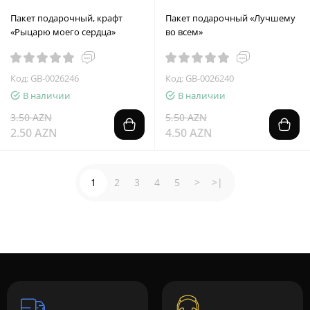
Пакет подарочный, крафт
Пакет подарочный «Лучшему
«Рыцарю моего сердца»
во всем»
Код: GB-0026246
Код: GB-0026240
В наличии
В наличии
3.50 AZN
5.50 AZN
2.50 AZN
4.50 AZN
1
2
3
4
5
>
>|