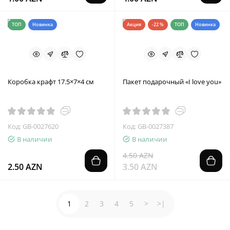
ТОП
Новинка
Акция
-22 %
ТОП
Новинка
Коробка крафт 17.5×7×4 см
Пакет подарочный «I love you»
Код: GB-0027620
Код: GB-0027387
В наличии
В наличии
4.50 AZN
2.50 AZN
3.50 AZN
1
2
3
4
5
>
>|