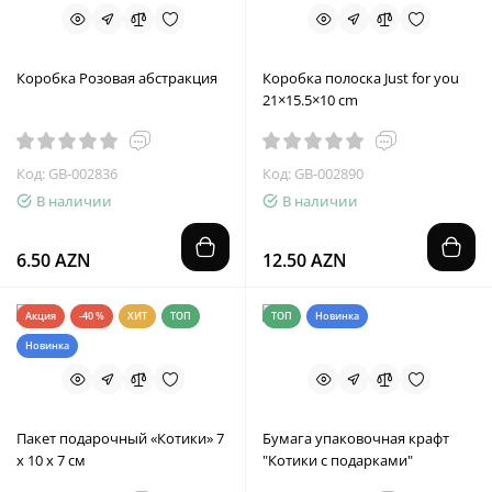
Коробка Розовая абстракция
Коробка полоска Just for you
21×15.5×10 cm
Код: GB-002836
Код: GB-002890
В наличии
В наличии
6.50 AZN
12.50 AZN
Акция
-40 %
ХИТ
ТОП
ТОП
Новинка
Новинка
Пакет подарочный «Котики» 7
Бумага упаковочная крафт
х 10 х 7 см
"Котики с подарками"