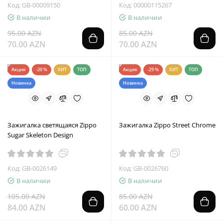
Код: GB-00009150
Код: 00000115267
В наличии
В наличии
95.00 AZN
85.00 AZN
70.00 AZN
70.00 AZN
Акция
-20 %
ХИТ
ТОП
Акция
-29 %
ХИТ
ТОП
Новинка
Новинка
Зажигалка светящаяся Zippo
Зажигалка Zippo Street Chrome
Sugar Skeleton Design
Код: GB-0026149
Код: GB-0026760
В наличии
В наличии
105.00 AZN
85.00 AZN
84.00 AZN
60.00 AZN