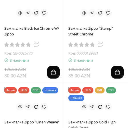
Зажигалка Black Ice Chrome W/
Зажигалка Zippo "Stamp"
Zippo
Street Chrome
Код: GB-0026770
Код: 00000139821
В наличии
В наличии
125.00 AZN
105.00 AZN
80.00 AZN
85.00 AZN
Акция
-33 %
ТОП
Новинка
Акция
-18 %
ХИТ
ТОП
Новинка
Зажигалка Zippo "Linen Weave"
Зажигалка Zippo Gold High
Polish Brass