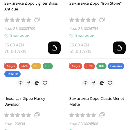
Зажигалка Zippo Lighter Brass
Зажигалка Zippo "Iron Stone"
Antique
Код: GB-00005709
Код: GB-0026754
В наличии
В наличии
85.00 AZN
85.00 AZN
70.00 AZN
65.00 AZN
Акция
-26 %
ХИТ
ТОП
Акция
-37 %
ТОП
Новинка
Новинка
Чехол для Zippo Harley
Зажигалка Zippo Classic Merlot
Davidson
Matte
Код: 120834
Код: GB-0026508